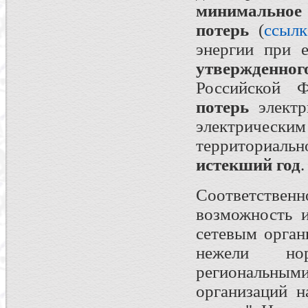
минимальн
потерь
(
ссылк
энергии при е
утвержденно
Российской 
потерь
электр
электриче
территориальн
истекший год
.
Соответстве
возможность и
сетевым орган
нежели нор
региональн
организаций н