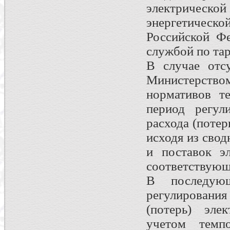
электрической
энергетичес
Российской Ф
службой по та
В случае отс
Министерство
нормативов т
период регул
расхода (потер
исходя из свод
и поставок э
соответствующ
В последующ
регулирования
(потерь) эле
учетом темп