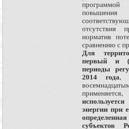
программой
повышения 
соответству
отсутствия п
норматив пот
сравнению с п
Для террито
первый и (
периоды рег
2014 года
, 
восемнадцатым
применяется
используетс
энергии при е
определенная
субъектов Р