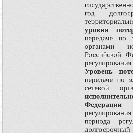
государственн
год долгос
территориаль
уровня поте
передаче по 
органами ис
Российской Фе
регулирования 
Уровень пот
передаче по э
сетевой ор
исполнитель
Федерации
в 
регулирования
периода рег
долгосроч