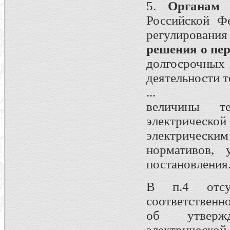
5.
Органам 
Российской Фе
регулирования
решения о пер
долгосрочн
деятельности 
...
величины те
электрическ
электрически
нормативов, 
постановления
В п.4 отсут
соответственн
об утвержд
электрическо