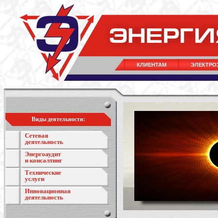
КЛИЕНТАМ
ЭЛЕКТРО
Виды деятельности:
Сетевая
деятельность
Энергоаудит
и консалтинг
Технические
услуги
Инновационная
деятельность