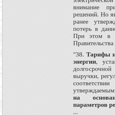
внимание пр
решений. Но я
ранее утверж
потерь в данн
При этом в с
Правительства 
"38.
Тарифы н
энергии
, уст
долгосрочной
выручки, рег
соответстви
утверждаемым
на основа
параметров р
...