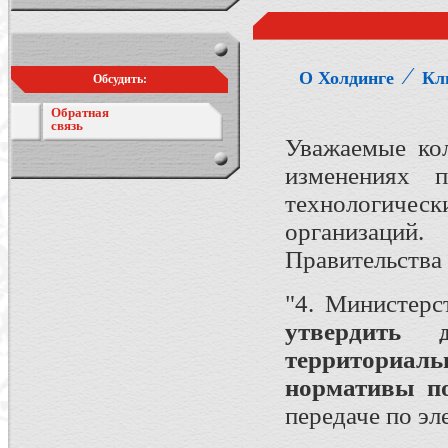
⁄
О Холдинге
Кл
Обсудить:
Обратная
связь
Уважаемые ко
изменениях п
технологиче
организаций.
Правительства 
"4. Министерс
утвердить
территори
нормативы по
передаче по эл