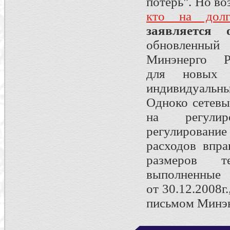
потерь". Но во
кто на долг
заявляется о
обновленный
Минэнерго 
для
новых 
индивидуальны
Одноко сетевы
на регулир
регулирование
расходов впра
размеров т
выполненные
от 30.12.2008г
письмом Минэ