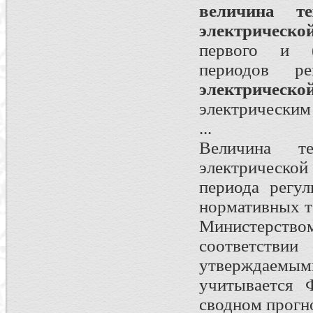
величина те
электрическо
первого и (
периодов р
электрическо
электрическим
...
Величина те
электрическо
периода регул
нормативных т
Министерством
соответстви
утверждаемы
учитывается 
сводном прогн